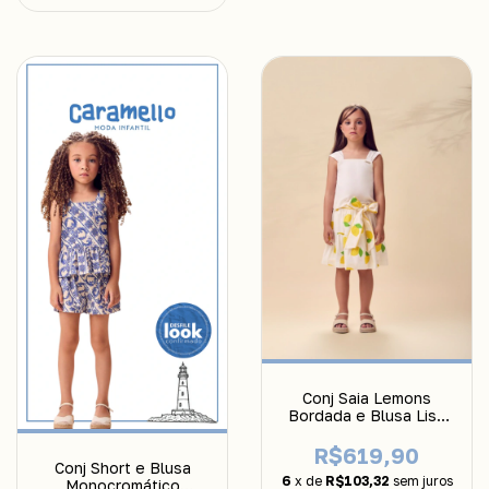
Conj Saia Lemons
Bordada e Blusa Lisa
Anime
R$619,90
Conj Short e Blusa
6
x de
R$103,32
sem juros
Monocromático