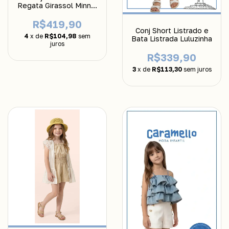
Regata Girassol Minnie
Anime
R$419,90
Conj Short Listrado e
4
x de
R$104,98
sem
Bata Listrada Luluzinha
juros
R$339,90
3
x de
R$113,30
sem juros