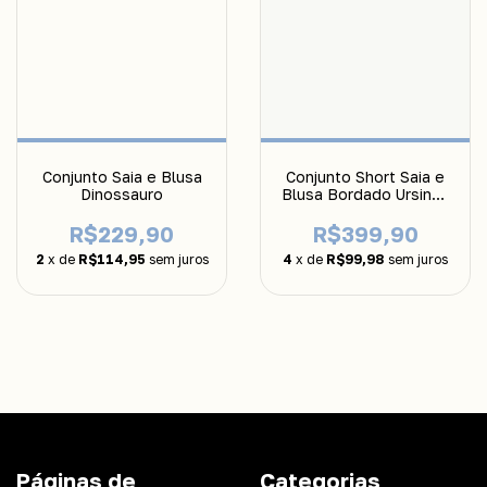
Conjunto Saia e Blusa
Conjunto Short Saia e
Dinossauro
Blusa Bordado Ursinho
Luluzinha
R$229,90
R$399,90
2
x de
R$114,95
sem juros
4
x de
R$99,98
sem juros
Páginas de
Categorias