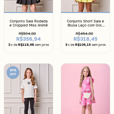
Conjunto Saia Rodada
Conjunto Short Saia e
e Cropped Miss Animê
Blusa Laço com Gola
Animê
R$594,90
R$454,90
R$356,94
R$318,45
3
x de
R$118,98
sem juros
3
x de
R$106,15
sem juros
30
%
OFF