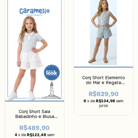
Conj Short Elemento
do Mar e Regata
Paetes Luluzinha
R$629,90
6
x de
R$104,98
sem
juros
Conj Short Saia
Babadinho e Blusa
Polo Luluzinha
R$489,90
4
x de
R$122,48
sem