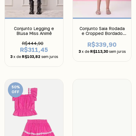
Conjunto Saia Rodada
Conjunto Legging e
e Cropped Bordado
Blusa Miss Animê
Flor Momi
R$339,90
R$444,90
R$311,45
3
x de
R$113,30
sem juros
3
x de
R$103,82
sem juros
50
%
OFF