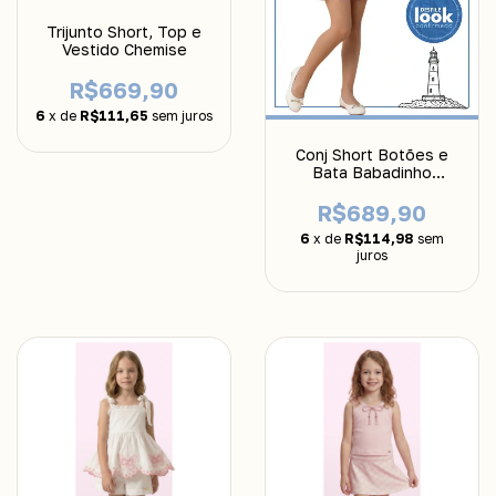
Trijunto Short, Top e
Vestido Chemise
R$669,90
6
x de
R$111,65
sem juros
Conj Short Botões e
Bata Babadinho
Luluzinha
R$689,90
6
x de
R$114,98
sem
juros