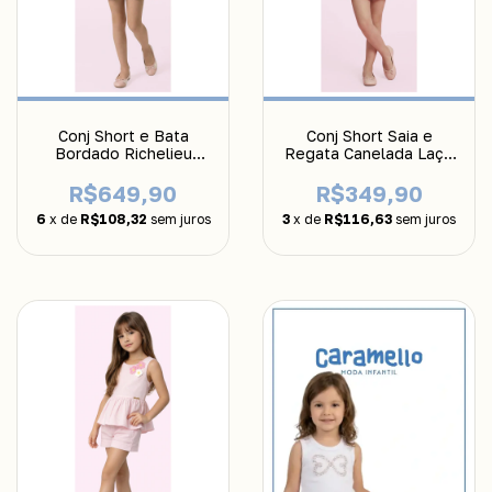
Conj Short e Bata
Conj Short Saia e
Bordado Richelieu
Regata Canelada Laço
Luluzinha
Luluzinha
R$649,90
R$349,90
6
x de
R$108,32
sem juros
3
x de
R$116,63
sem juros