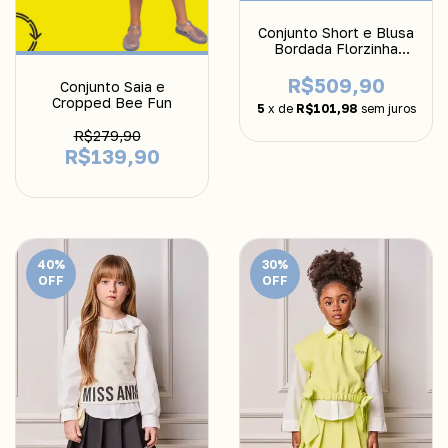
Conjunto Short e Blusa
Bordada Florzinha
Luluzinha
R$509,90
Conjunto Saia e
Cropped Bee Fun
5
x de
R$101,98
sem juros
R$279,90
R$139,90
40
%
30
%
OFF
OFF