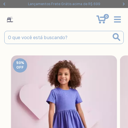
Lançamentos Frete Grátis acima de R$ 699
0
50
%
OFF