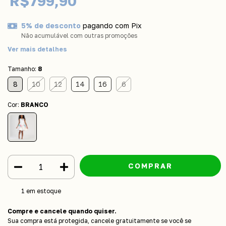
R$799,90
5% de desconto
pagando com Pix
Não acumulável com outras promoções
Ver mais detalhes
Tamanho:
8
8
10
12
14
16
6
Cor:
BRANCO
1
em estoque
Compre e cancele quando quiser.
Sua compra está protegida, cancele gratuitamente se você se